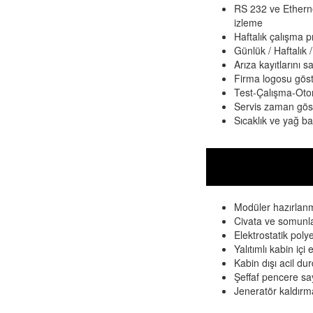
RS 232 ve Ethern
izleme
Haftalık çalışma 
Günlük / Haftalık 
Arıza kayıtlarını 
Firma logosu gös
Test-Çalışma-Otom
Servis zaman gös
Sıcaklık ve yağ b
Modüler hazırlanm
Civata ve somunla
Elektrostatik polye
Yalıtımlı kabin içi
Kabin dışı acil d
Şeffaf pencere sa
Jeneratör kaldırma