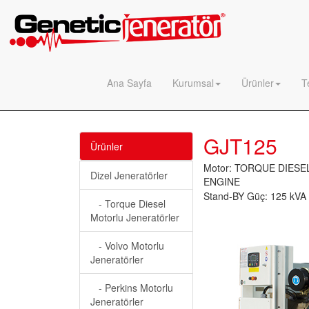
Ana Sayfa
Kurumsal
Ürünler
T
GJT
125
Ürünler
Motor: TORQUE DIESE
Dizel Jeneratörler
ENGINE
Stand-BY Güç: 125 kVA
- Torque Diesel
Motorlu Jeneratörler
- Volvo Motorlu
Jeneratörler
- Perkins Motorlu
Jeneratörler