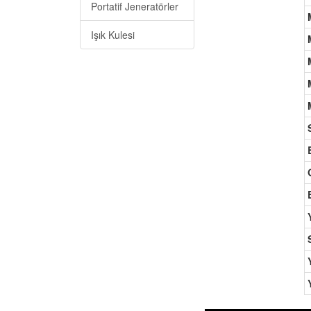
Portatif Jeneratörler
M
Işık Kulesi
M
M
M
M
S
B
G
E
Y
S
Y
Y