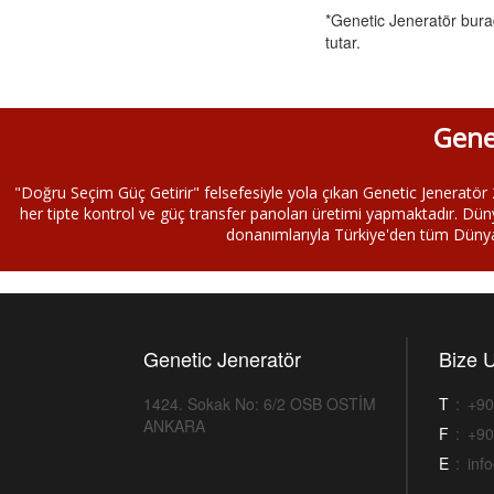
*Genetic Jeneratör burada
tutar.
Gene
"Doğru Seçim Güç Getirir" felsefesiyle yola çıkan Genetic Jeneratör 2
her tipte kontrol ve güç transfer panoları üretimi yapmaktadır. Düny
donanımlarıyla Türkiye'den tüm Dünya'
Genetic Jeneratör
Bize U
1424. Sokak No: 6/2 OSB OSTİM
T
:
+90
ANKARA
F
:
+90
E
:
inf